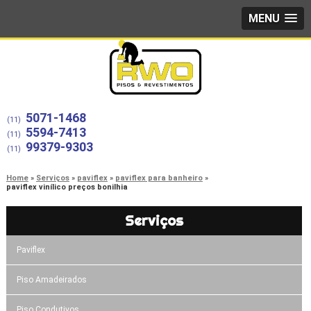
MENU
5071-1468
(11)
5594-7413
(11)
99379-9303
(11)
Home
Serviços
paviflex
paviflex para banheiro
paviflex vinílico preços bonilhia
Serviços
Paviflex
Piso Amadeirados
Piso Condutivos