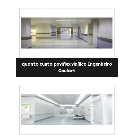
quanto custa paviflex vinílico Engenheiro
Goulart