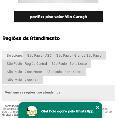
paviflex piso valor Vila Curuçá
Regiões de Atendimento
Selecione:
São Paulo - ABC
São Paulo - Grande São Paulo
São Paulo - Região Central
São Paulo - Zona Leste
São Paulo - Zona Norte
São Paulo - Zona Oeste
São Paulo - Zona Sul
Verifique as regiões que atendemos
O conteúdo do texto "
Paviflex Vinílico Preços Bonilhia
" é de direito reservado. Sua
reprodução, parcial ou total, mesmo citando nossos links, é proibida sem a autorização do
Olá! Fale agora pelo WhatsApp.
autor. Crime de violação de direito autoral – artigo 184 do Código Penal –
Lei 9610/98 - Lei de
direitos autorais
.