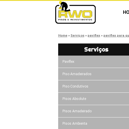
H
Home
Serviços
paviflex
paviflex para q
Serviços
Paviflex
Piso Amadeirados
Piso Condutivos
Pisos Absolute
Pisos Amadeirado
Pisos Ambienta