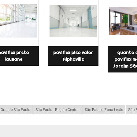
paviflex preto
paviflex piso valor
quanto 
lausane
Alphaville
paviflex 
Jardim Sã
- Grande São Paulo
São Paulo - Região Central
São Paulo - Zona Leste
São P