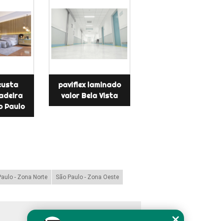
custa
paviflex laminado
madeira
valor Bela Vista
o Paulo
aulo - Zona Norte
São Paulo - Zona Oeste