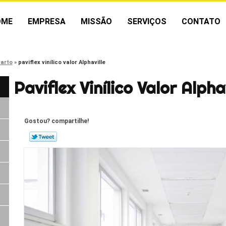
OME
EMPRESA
MISSÃO
SERVIÇOS
CONTATO
uarto
paviflex vinílico valor Alphaville
Paviflex Vinílico Valor Alpha
Gostou? compartilhe!