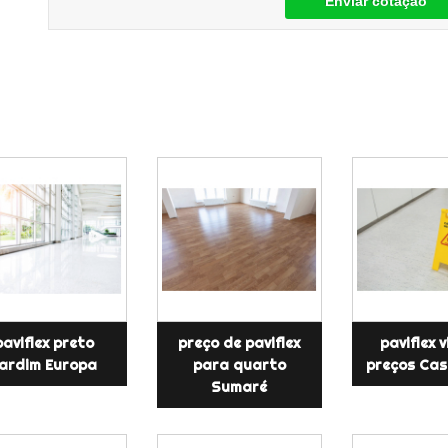
Enviar cotação
paviflex preto
preço de paviflex
paviflex v
ardim Europa
para quarto
preços Cas
Sumaré