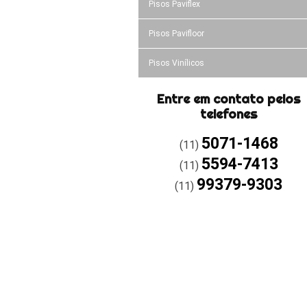
Pisos Paviflex
Pisos Pavifloor
Pisos Vinílicos
Entre em contato pelos
telefones
5071-1468
(11)
5594-7413
(11)
99379-9303
(11)