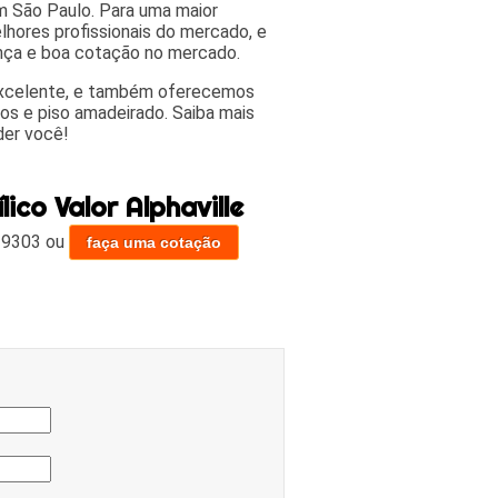
em São Paulo. Para uma maior
lhores profissionais do mercado, e
ança e boa cotação no mercado.
excelente, e também oferecemos
cos e piso amadeirado. Saiba mais
der você!
ico Valor Alphaville
-9303
ou
faça uma cotação