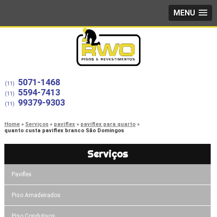
MENU
5071-1468
(11)
5594-7413
(11)
99379-9303
(11)
Home
Serviços
paviflex
paviflex para quarto
quanto custa paviflex branco São Domingos
Serviços
Paviflex
Piso Amadeirados
Piso Condutivos