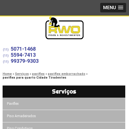
MENU
5071-1468
(11)
5594-7413
(11)
99379-9303
(11)
Home
Serviços
paviflex
paviflex emborrachado
paviflex para quarto Cidade Tiradentes
Serviços
Paviflex
Piso Amadeirados
Piso Condutivos