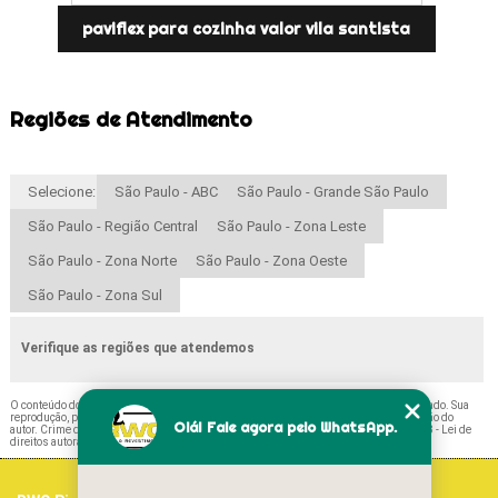
paviflex para cozinha valor vila santista
Regiões de Atendimento
Selecione:
São Paulo - ABC
São Paulo - Grande São Paulo
São Paulo - Região Central
São Paulo - Zona Leste
São Paulo - Zona Norte
São Paulo - Zona Oeste
São Paulo - Zona Sul
Verifique as regiões que atendemos
O conteúdo do texto "
Paviflex para Quarto Cidade Tiradentes
" é de direito reservado. Sua
reprodução, parcial ou total, mesmo citando nossos links, é proibida sem a autorização do
Olá! Fale agora pelo WhatsApp.
autor. Crime de violação de direito autoral – artigo 184 do Código Penal –
Lei 9610/98 - Lei de
direitos autorais
.