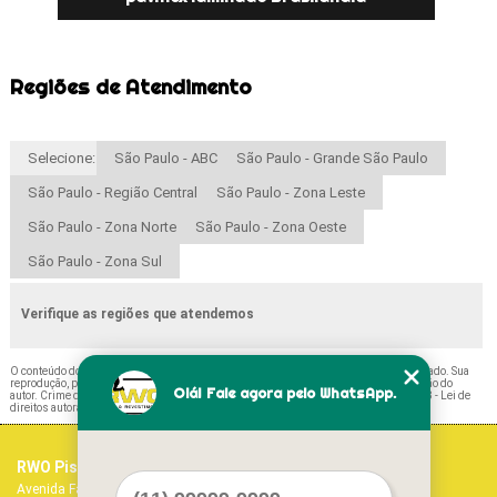
Regiões de Atendimento
Selecione:
São Paulo - ABC
São Paulo - Grande São Paulo
São Paulo - Região Central
São Paulo - Zona Leste
São Paulo - Zona Norte
São Paulo - Zona Oeste
São Paulo - Zona Sul
Verifique as regiões que atendemos
O conteúdo do texto "
Paviflex Piso Preços Parque São Rafael
" é de direito reservado. Sua
reprodução, parcial ou total, mesmo citando nossos links, é proibida sem a autorização do
Olá! Fale agora pelo WhatsApp.
autor. Crime de violação de direito autoral – artigo 184 do Código Penal –
Lei 9610/98 - Lei de
direitos autorais
.
RWO Pisos Vinílicos
Home
Avenida Fagundes Filho, 1017 - Vila Monte Alegre
Empresa