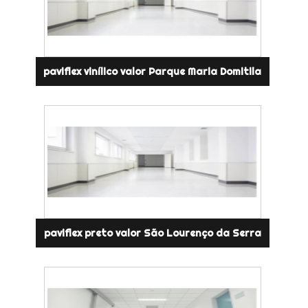
paviflex vinílico valor Parque Maria Domitila
paviflex preto valor São Lourenço da Serra