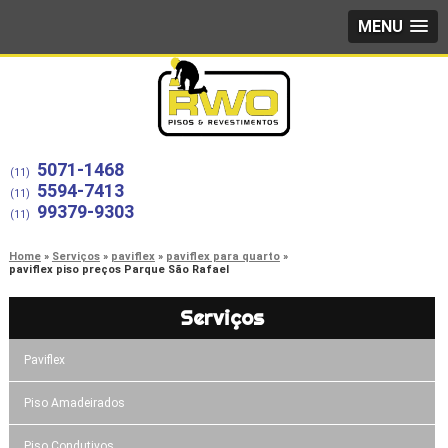
MENU
5071-1468
(11)
5594-7413
(11)
99379-9303
(11)
Home
Serviços
paviflex
paviflex para quarto
paviflex piso preços Parque São Rafael
Serviços
Paviflex
Piso Amadeirados
Piso Condutivos